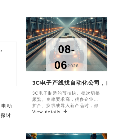
08-
,
06
2026
3C电子产线找自动化公司，自动上下料
3C电子制造的节拍快、批次切换
频繁、良率要求高，很多企业在
扩产、换线或导入新产品时，都
，电动
会碰到同一个核心问题：3C电子
View details
入探讨
产线找自动化公司，自动上下料
和检测怎么配，才能真正做到提
效率、稳质量、控成本，还能顺