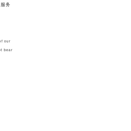
质服务
of our
ot bear