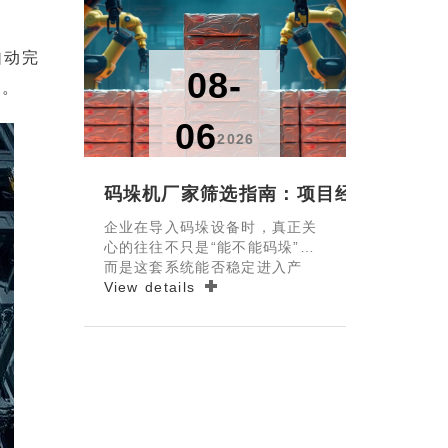
自动完
08-
分。
06
2026
码垛机厂家筛选指南：项目经验、交付
企业在导入码垛设备时，真正关
心的往往不只是“能不能码垛”，
而是这套系统能否稳定进入产
线、按期交付、持续运行，并在
View details
效率、质量、用工、现场管理和
综合成本上产生可验证的改善。
尤其在当前不少项目都不再是单
机采