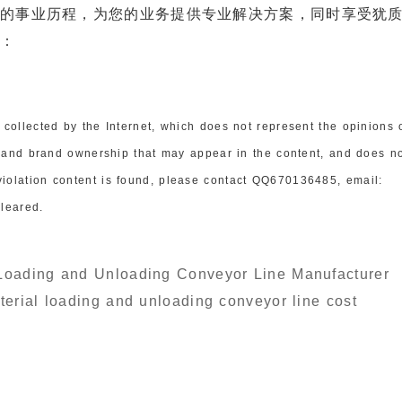
宪的事业历程，为您的业务提供专业解决方案，同时享受犹
系：
is collected by the Internet, which does not represent the opinions 
and brand ownership that may appear in the content, and does n
t/violation content is found, please contact QQ670136485, email:
leared.
Loading and Unloading Conveyor Line Manufacturer
rial loading and unloading conveyor line cost