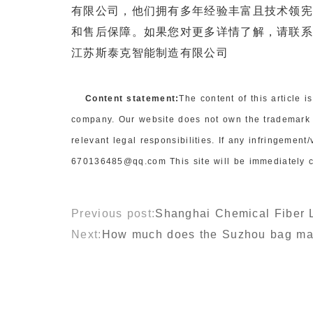
有限公司，他们拥有多年经验丰富且技术领
和售后保障。如果您对更多详情了解，请联
江苏斯泰克智能制造有限公司
Content statement:
The content of this article 
company. Our website does not own the trademark 
relevant legal responsibilities. If any infringemen
670136485@qq.com This site will be immediately c
Previous post:
Shanghai Chemical Fiber 
Next:
How much does the Suzhou bag mate