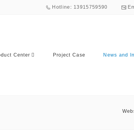
Hotline: 13915759590
E
oduct Center
Project Case
News and In
Web